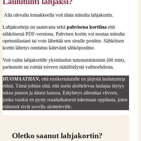
Laulutunti lahjaksi?
Alla olevalla lomakkeella voit tilata minulta lahjakortin.
Lahjakortteja on saatavana sekä
pahvisena korttina
että
sähköisenä PDF-versiona. Pahvisen kortin voi noutaa minulta
opetustilastani tai voin lähettää sen sinulle postitse. Sähköisen
kortin lähetys onnistuu kätevästi sähköpostitse.
Voit valita lahjakortille yksinlaulun tutustumistunnin (60 min),
paritunnin tai esittää toiveen räätälöidystä vaihtoehdosta.
HUOMAATHAN,
että ensikertalaisille en järjestä laulutunteja
etänä. Tämä johtuu siitä, että usein aloittelevaa laulajaa täytyy
tukea pianon ja äänen kanssa. Etäyhteys aiheuttaa viiveen,
jonka vuoksi en pysty reaaliaikaisesti tukemaan oppilasta, joten
etätunnit eivät sovellu aloitteleville.
Oletko saanut lahjakortin?