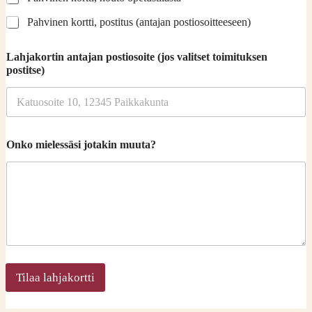
o
Pahvinen kortti, postitus (antajan postiosoitteeseen)
i
m
i
Lahjakortin antajan postiosoite (jos valitset toimituksen
t
postitse)
u
s
Onko mielessäsi jotakin muuta?
Tilaa lahjakortti