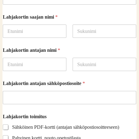
Lahjakortin saajan nimi
*
First
Last
Lahjakortin antajan nimi
*
First
Last
O
Lahjakortin antajan sähköpostiosoite
*
n
k
o
s
a
a
Lahjakortin toimitus
j
a
Sähköinen PDF-kortti (antajan sähköpostiosoitteeseen)
n
t
Pahvinen kortti, nouto opetustilasta