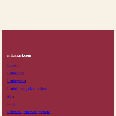
miiasaari.com
Etusivu
Laulutunnit
Lauluryhmät
Laulukurssit ja koulutukset
Miia
Blogi
Rekisteri- ja tietosuojaseloste