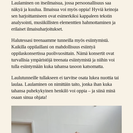
Laulaminen on itseilmaisua, jossa persoonallisuus saa
näkyä ja kuulua. Ilmaisua voi myös oppia! Hyviä keinoja
sen harjoittamiseen ovat esimerkiksi kappaleen tekstin
analysointi, musiikillisten elementtien hahmottaminen ja
erilaiset ilmaisuharjoitukset.
Halutessasi treenaamme tunneilla myös esiintymistä.
Kaikilla oppilaillani on mahdollisuus esiintyä
oppilaskonsertissa puolivuosittain. Nämä konsertit ovat
turvallisia ympäristöjä treenata esiintymistä ja niihin voi
tulla esiintymään kuka tahansa tasoon katsomatta.
Laulutunneille tullakseen ei tarvitse osata lukea nuottia tai
laulaa. Laulaminen on nimittäin taito, jonka ihan kuka
tahansa puhekykyinen henkilö voi oppia – ja siinä minä
osaan sinua ohjata!