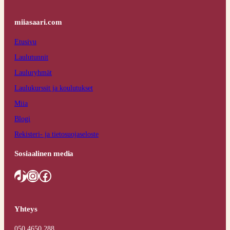
miiasaari.com
Etusivu
Laulutunnit
Lauluryhmät
Laulukurssit ja koulutukset
Miia
Blogi
Rekisteri- ja tietosuojaseloste
Sosiaalinen media
TikTok
Instagram
Facebook
Yhteys
050 4650 288