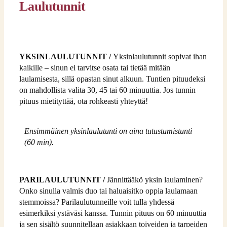
Laulutunnit
YKSINLAULUTUNNIT /
Yksinlaulutunnit sopivat ihan
kaikille – sinun ei tarvitse osata tai tietää mitään
laulamisesta, sillä opastan sinut alkuun. Tuntien pituudeksi
on mahdollista valita 30, 45 tai 60 minuuttia. Jos tunnin
pituus mietityttää, ota rohkeasti yhteyttä!
Ensimmäinen yksinlaulutunti on aina tutustumistunti
(60 min).
PARILAULUTUNNIT /
Jännittääkö yksin laulaminen?
Onko sinulla valmis duo tai haluaisitko oppia laulamaan
stemmoissa? Parilaulutunneille voit tulla yhdessä
esimerkiksi ystäväsi kanssa. Tunnin pituus on 60 minuuttia
ja sen sisältö suunnitellaan asiakkaan toiveiden ja tarpeiden