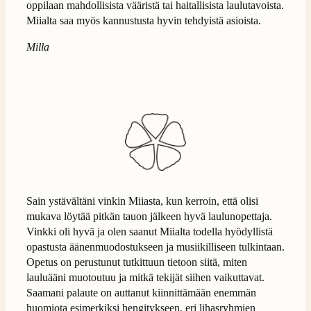
oppilaan mahdollisista vääristä tai haitallisista laulutavoista.
Miialta saa myös kannustusta hyvin tehdyistä asioista.
Milla
Sain ystävältäni vinkin Miiasta, kun kerroin, että olisi
mukava löytää pitkän tauon jälkeen hyvä laulunopettaja.
Vinkki oli hyvä ja olen saanut Miialta todella hyödyllistä
opastusta äänenmuodostukseen ja musiikilliseen tulkintaan.
Opetus on perustunut tutkittuun tietoon siitä, miten
lauluääni muotoutuu ja mitkä tekijät siihen vaikuttavat.
Saamani palaute on auttanut kiinnittämään enemmän
huomiota esimerkiksi hengitykseen, eri lihasryhmien