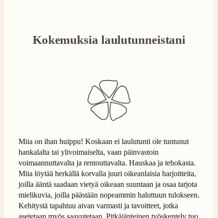
Kokemuksia laulutunneistani
Miia on ihan huippu! Koskaan ei laulutunti ole tuntunut
hankalalta tai ylivoimaiselta, vaan päinvastoin
voimaannuttavalta ja rentouttavalta. Hauskaa ja tehokasta.
Miia löytää herkällä korvalla juuri oikeanlaisia harjoitteita,
joilla ääntä saadaan vietyä oikeaan suuntaan ja osaa tarjota
mielikuvia, joilla päästään nopeammin haluttuun tulokseen.
Kehitystä tapahtuu aivan varmasti ja tavoitteet, jotka
asetetaan myös saavutetaan. Pitkäjänteinen työskentely tuo