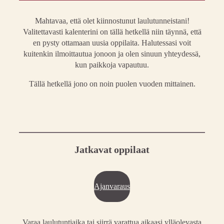
Mahtavaa, että olet kiinnostunut laulutunneistani!
Valitettavasti kalenterini on tällä hetkellä niin täynnä, että
en pysty ottamaan uusia oppilaita. Halutessasi voit
kuitenkin ilmoittautua jonoon ja olen sinuun yhteydessä,
kun paikkoja vapautuu.
Tällä hetkellä jono on noin puolen vuoden mittainen.
Jatkavat oppilaat
Ajanvaraus
Varaa laulutuntiaika tai siirrä varattua aikaasi ylläolevasta