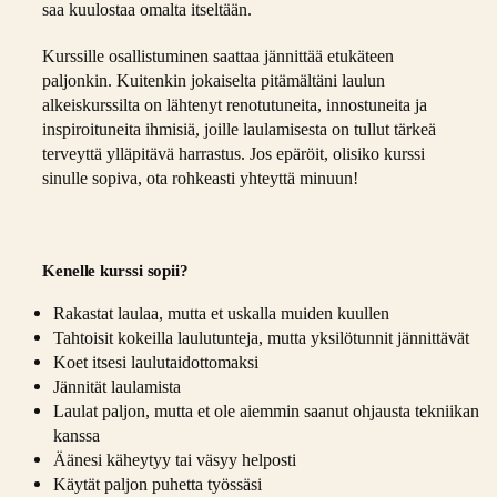
saa kuulostaa omalta itseltään.
Kurssille osallistuminen saattaa jännittää etukäteen
paljonkin. Kuitenkin jokaiselta pitämältäni laulun
alkeiskurssilta on lähtenyt renotutuneita, innostuneita ja
inspiroituneita ihmisiä, joille laulamisesta on tullut tärkeä
terveyttä ylläpitävä harrastus. Jos epäröit, olisiko kurssi
sinulle sopiva, ota rohkeasti yhteyttä minuun!
Kenelle kurssi sopii?
Rakastat laulaa, mutta et uskalla muiden kuullen
Tahtoisit kokeilla laulutunteja, mutta yksilötunnit jännittävät
Koet itsesi laulutaidottomaksi
Jännität laulamista
Laulat paljon, mutta et ole aiemmin saanut ohjausta tekniikan
kanssa
Äänesi käheytyy tai väsyy helposti
Käytät paljon puhetta työssäsi