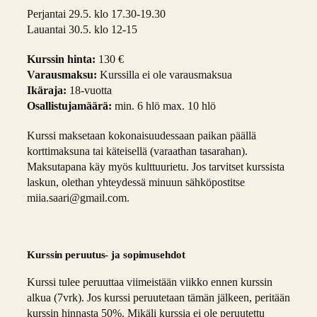
Perjantai 29.5. klo 17.30-19.30
Lauantai 30.5. klo 12-15
Kurssin hinta:
130 €
Varausmaksu:
Kurssilla ei ole varausmaksua
Ikäraja:
18-vuotta
Osallistujamäärä:
min. 6 hlö max. 10 hlö
Kurssi maksetaan kokonaisuudessaan paikan päällä
korttimaksuna tai käteisellä (varaathan tasarahan).
Maksutapana käy myös kulttuurietu. Jos tarvitset kurssista
laskun, olethan yhteydessä minuun sähköpostitse
miia.saari@gmail.com.
Kurssin peruutus- ja sopimusehdot
Kurssi tulee peruuttaa viimeistään viikko ennen kurssin
alkua (7vrk). Jos kurssi peruutetaan tämän jälkeen, peritään
kurssin hinnasta 50%. Mikäli kurssia ei ole peruutettu