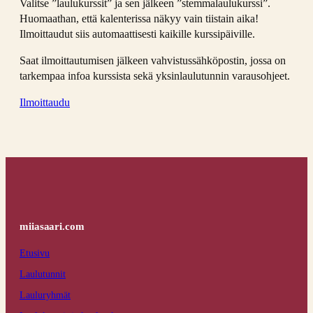
Valitse ”laulukurssit” ja sen jälkeen ”stemmalaulukurssi”.
Huomaathan, että kalenterissa näkyy vain tiistain aika!
Ilmoittaudut siis automaattisesti kaikille kurssipäiville.
Saat ilmoittautumisen jälkeen vahvistussähköpostin, jossa on
tarkempaa infoa kurssista sekä yksinlaulutunnin varausohjeet.
Ilmoittaudu
miiasaari.com
Etusivu
Laulutunnit
Lauluryhmät