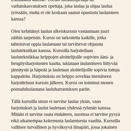
varhaiskasvatuksen opettaja, joka laulaa ja ohjaa laulua
työssään, mutta et ole koskaan saanut opastusta laulamisen
kanssa?
Olen kehittänyt laulun alkeiskurssin vastaamaan juuri
näihin tarpeisiin. Kurssi on tarkoitettu kaikille, jotka
tahtoisivat oppia laulamaan tai tarvitsevat ohjausta
laulutekniikan kanssa. Kurssilla harjoitellaan
laulutekniikkaa helppojen aloittelijoille sopivien ääni- ja
hengitysharjoitusten kautta, taklataan laulamiseen liittyvää
jännitystä ja häpeää ja lauletaan aloittelijoille sopivia tuttuja
kappaleita. Harjoituksia on helppo soveltaa itsenäiseen
harjoitteluun kurssin jälkeen. Kurssi on toiminut monen
ponnahduslautana lauluharrastuksen pariin.
Tällä kurssilla sinun ei tarvitse laulaa yksin, vaan
harjoitukset ja laulut lauletaan yhdessä ryhmän kanssa.
Mitään ei tarvitse osata etukäteen, nuotissa ei tarvitse pysyä
eikä aikaisempaa kokemusta laulamisesta vaadita. Kurssilla
vallitsee turvallinen ja hyväksyvä ilmapiiri, jossa jokainen