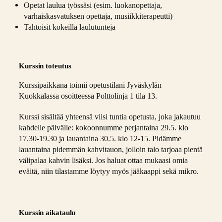
Opetat laulua työssäsi (esim. luokanopettaja,
varhaiskasvatuksen opettaja, musiikkiterapeutti)
Tahtoisit kokeilla laulutunteja
Kurssin toteutus
Kurssipaikkana toimii opetustilani Jyväskylän
Kuokkalassa osoitteessa Polttolinja 1 tila 13.
Kurssi sisältää yhteensä viisi tuntia opetusta, joka jakautuu
kahdelle päivälle: kokoonnumme perjantaina 29.5. klo
17.30-19.30 ja lauantaina 30.5. klo 12-15. Pidämme
lauantaina pidemmän kahvitauon, jolloin talo tarjoaa pientä
välipalaa kahvin lisäksi. Jos haluat ottaa mukaasi omia
eväitä, niin tilastamme löytyy myös jääkaappi sekä mikro.
Kurssin aikataulu