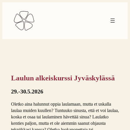
Siirry
sisältöön
Laulun alkeiskurssi Jyväskylässä
29.-30.5.2026
Oletko aina halunnut oppia laulamaan, mutta et uskalla
laulaa muiden kuullen? Tuntuuko sinusta, että et voi laulaa,
koska et osaa tai laulaminen hävettää sinua? Laulatko
kenties paljon, mutta et ole aiemmin saanut ohjausta
tekniikkasi kanssa? Oletko luokanopettaja tai