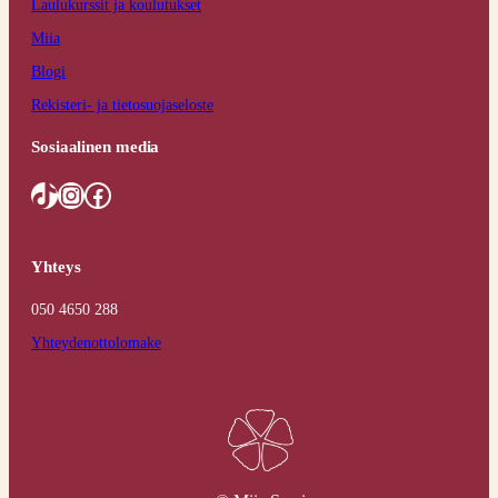
Laulukurssit ja koulutukset
Miia
Blogi
Rekisteri- ja tietosuojaseloste
Sosiaalinen media
TikTok
Instagram
Facebook
Yhteys
050 4650 288
Yhteydenottolomake