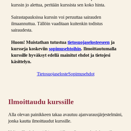
kurssin jo alettua, peritään kurssista sen koko hinta.
Sairastapauksissa kurssin voi peruuttaa sairauden
ilmaannuttua. Tällöin vaaditaan kuitenkin todistus
sairaudesta.
Huom! Muistathan tutustua
tietosuojaselosteeseen
ja
kursseja koskeviin
sopimusehtoihin
. Ilmoittautumalla
kurssille hyväksyt edellä mainitut ehdot ja tietojesi
käsittelyn.
Tietosuojaseloste
Sopimusehdot
Ilmoittaudu kurssille
Alla olevan painikkeen takaa avautuu ajanvarausjärjestelmäni,
jonka kautta ilmoittaudut kurssille.