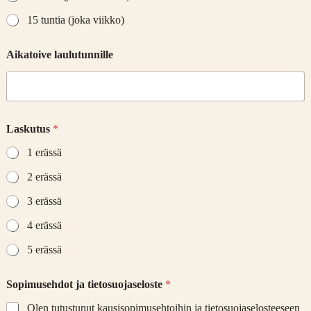
15 tuntia (joka viikko)
Aikatoive laulutunnille
L
Laskutus
*
a
u
1 erässä
l
u
2 erässä
t
u
3 erässä
n
n
4 erässä
i
5 erässä
n
j
a
Sopimusehdot ja tietosuojaseloste
*
*
Olen tutustunut kausisopimusehtoihin ja tietosuojaselosteeseen