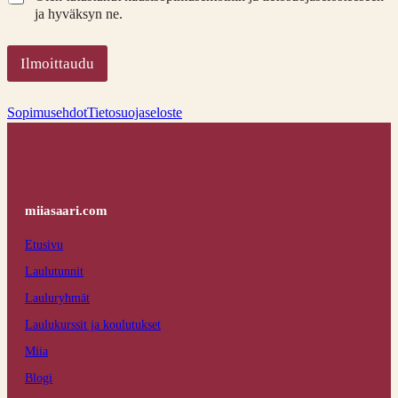
ja hyväksyn ne.
Ilmoittaudu
Sopimusehdot
Tietosuojaseloste
miiasaari.com
Etusivu
Laulutunnit
Lauluryhmät
Laulukurssit ja koulutukset
Miia
Blogi